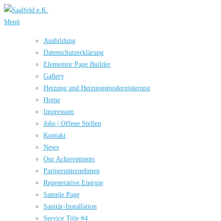
Zum
Inhalt
Menü
springen
Ausbildung
Datenschutzerklärung
Elementor Page Builder
Gallery
Heizung und Hei­zungs­mo­der­ni­sie­rung
Home
Impressum
Jobs | Offene Stellen
Kontakt
News
Our Achievements
Partnerunternehmen
Rege­nera­tive Ener­gie
Sample Page
Sanitär-Installation
Service Title #4