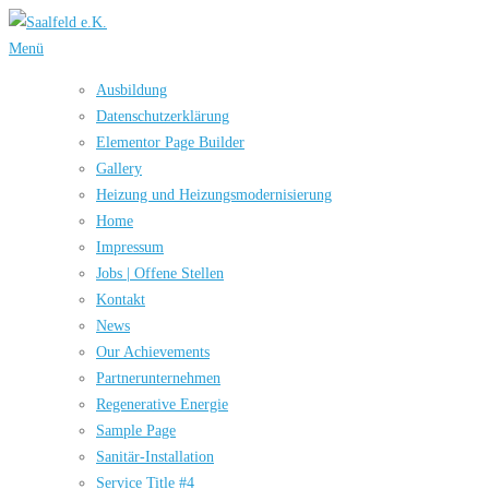
Zum
Inhalt
Menü
springen
Ausbildung
Datenschutzerklärung
Elementor Page Builder
Gallery
Heizung und Hei­zungs­mo­der­ni­sie­rung
Home
Impressum
Jobs | Offene Stellen
Kontakt
News
Our Achievements
Partnerunternehmen
Rege­nera­tive Ener­gie
Sample Page
Sanitär-Installation
Service Title #4