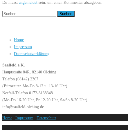
Du musst
angemeldet
sein, um einen Kommentar abzugeben.
Suchen
nach:
Home
Impressum
Datenschutzerklärung
Saalfeld e.K.
Hauptstraße 84R, 82140 Olching
Telefon (08142) 2367
(Bürozeiten Mo-Do 8-12 u. 13-16 Uhr)
Notfall-Telefon 0172-8138348
(Mo-Do 16-20 Uhr, Fr 12-20 Uhr, Sa/So 8-20 Uhr)
info@saalfeld-olching.de
Home
|
Impressum
|
Datenschutz
Copyright © 2026 saalfeld-olching.de
–
OnePress
Theme von FameThemes