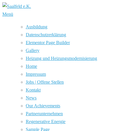
Zum
Inhalt
Menü
springen
Ausbildung
Datenschutzerklärung
Elementor Page Builder
Gallery
Heizung und Hei­zungs­mo­der­ni­sie­rung
Home
Impressum
Jobs | Offene Stellen
Kontakt
News
Our Achievements
Partnerunternehmen
Rege­nera­tive Ener­gie
Sample Page